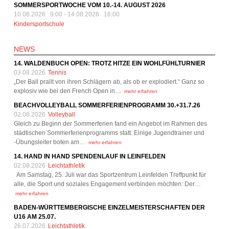
SOMMERSPORTWOCHE VOM 10.-14. AUGUST 2026
10.08.2026 9:00
-
14.08.2026 16:00
Kindersportschule
NEWS
14. WALDENBUCH OPEN: TROTZ HITZE EIN WOHLFÜHLTURNIER
03.08.2026
Tennis
„Der Ball prallt von ihren Schlägern ab, als ob er explodiert.“ Ganz so
explosiv wie bei den French Open in…
mehr erfahren
BEACHVOLLEYBALL SOMMERFERIENPROGRAMM 30.+31.7.26
02.08.2026
Volleyball
Gleich zu Beginn der Sommerferien fand ein Angebot im Rahmen des
städtischen Sommerferienprogramms statt. Einige Jugendtrainer und
-Übungsleiter boten am…
mehr erfahren
14. HAND IN HAND SPENDENLAUF IN LEINFELDEN
02.08.2026
Leichtathletik
Am Samstag, 25. Juli war das Sportzentrum Leinfelden Treffpunkt für
alle, die Sport und soziales Engagement verbinden möchten: Der…
mehr erfahren
BADEN-WÜRTTEMBERGISCHE EINZELMEISTERSCHAFTEN DER
U16 AM 25.07.
26.07.2026
Leichtathletik