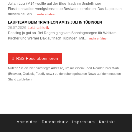
Julian Lutz (M14) wollte auf der Blue Track im Sindelfinger
Floschenstadion wenigstens neue Bestwerte erreichen. Das klappte an
diesem heißen…
mehr erfahren
LAUFTEAM BEIM TRIATHLON AM 19.JULI IN TÜBINGEN
26.07.2026
Leichtathletik
Das fing ja gut an. Bei Regen gings am Sonntagmorgen für Wolfram
Kircher und Werner Dax auf nach Tübingen. Mit…
mehr erfahren
RSS-Feed abonnieren
Nutzen Sie die hier hinterlegte Adresse, um mit einem Feed-Reader Ihrer Wahl
(Browser, Outlook, Feedly usw.) zu den oben gelisteten News auf dem neusten
Stand zu bleiben.
Anmelden
Datenschutz
Impressum
Kontakt