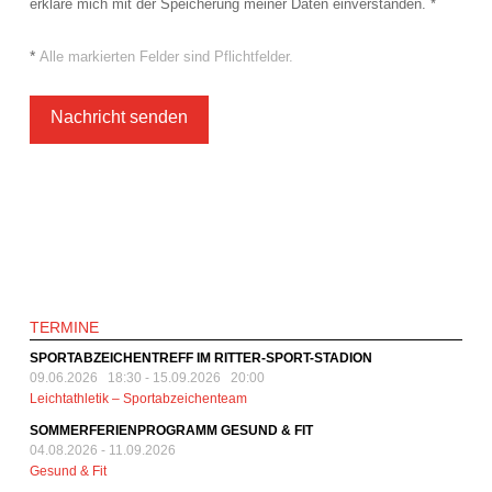
erkläre mich mit der Speicherung meiner Daten einverstanden. *
*
Alle markierten Felder sind Pflichtfelder.
TERMINE
SPORTABZEICHENTREFF IM RITTER-SPORT-STADION
09.06.2026 18:30
-
15.09.2026 20:00
Leichtathletik – Sportabzeichenteam
SOMMERFERIENPROGRAMM GESUND & FIT
04.08.2026
-
11.09.2026
Gesund & Fit