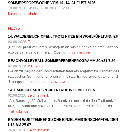
SOMMERSPORTWOCHE VOM 10.-14. AUGUST 2026
10.08.2026 9:00
-
14.08.2026 16:00
Kindersportschule
NEWS
14. WALDENBUCH OPEN: TROTZ HITZE EIN WOHLFÜHLTURNIER
03.08.2026
Tennis
„Der Ball prallt von ihren Schlägern ab, als ob er explodiert.“ Ganz so
explosiv wie bei den French Open in…
mehr erfahren
BEACHVOLLEYBALL SOMMERFERIENPROGRAMM 30.+31.7.26
02.08.2026
Volleyball
Gleich zu Beginn der Sommerferien fand ein Angebot im Rahmen des
städtischen Sommerferienprogramms statt. Einige Jugendtrainer und
-Übungsleiter boten am…
mehr erfahren
14. HAND IN HAND SPENDENLAUF IN LEINFELDEN
02.08.2026
Leichtathletik
Am Samstag, 25. Juli war das Sportzentrum Leinfelden Treffpunkt für
alle, die Sport und soziales Engagement verbinden möchten: Der…
mehr erfahren
BADEN-WÜRTTEMBERGISCHE EINZELMEISTERSCHAFTEN DER
U16 AM 25.07.
26.07.2026
Leichtathletik