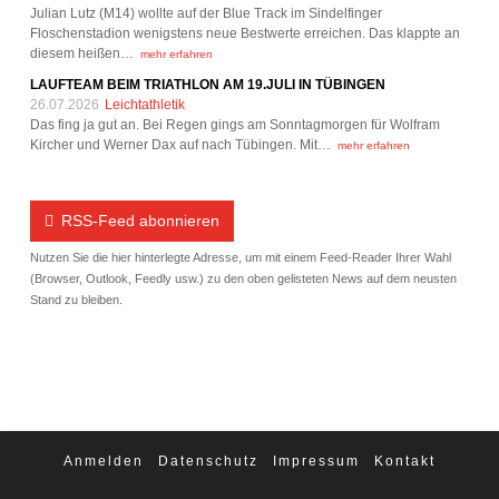
Julian Lutz (M14) wollte auf der Blue Track im Sindelfinger
Floschenstadion wenigstens neue Bestwerte erreichen. Das klappte an
diesem heißen…
mehr erfahren
LAUFTEAM BEIM TRIATHLON AM 19.JULI IN TÜBINGEN
26.07.2026
Leichtathletik
Das fing ja gut an. Bei Regen gings am Sonntagmorgen für Wolfram
Kircher und Werner Dax auf nach Tübingen. Mit…
mehr erfahren
RSS-Feed abonnieren
Nutzen Sie die hier hinterlegte Adresse, um mit einem Feed-Reader Ihrer Wahl
(Browser, Outlook, Feedly usw.) zu den oben gelisteten News auf dem neusten
Stand zu bleiben.
Anmelden
Datenschutz
Impressum
Kontakt