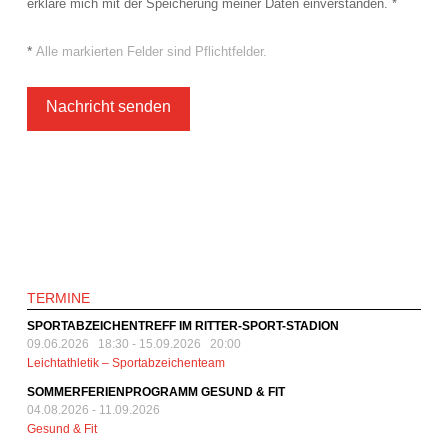
erkläre mich mit der Speicherung meiner Daten einverstanden. *
*
Alle markierten Felder sind Pflichtfelder.
TERMINE
SPORTABZEICHENTREFF IM RITTER-SPORT-STADION
09.06.2026 18:30
-
15.09.2026 20:00
Leichtathletik – Sportabzeichenteam
SOMMERFERIENPROGRAMM GESUND & FIT
04.08.2026
-
11.09.2026
Gesund & Fit