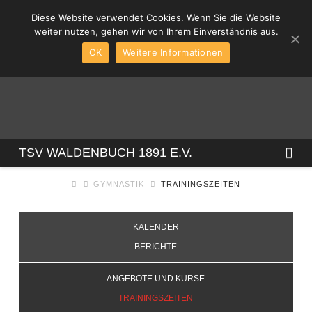
Diese Website verwendet Cookies. Wenn Sie die Website
weiter nutzen, gehen wir von Ihrem Einverständnis aus.
OK
Weitere Informationen
TSV
Na
TSV WALDENBUCH 1891 E.V.
GYMNASTIK
TRAININGSZEITEN
WALDENBUCH
KALENDER
1891
BERICHTE
E.V.
ANGEBOTE UND KURSE
TRAININGSZEITEN