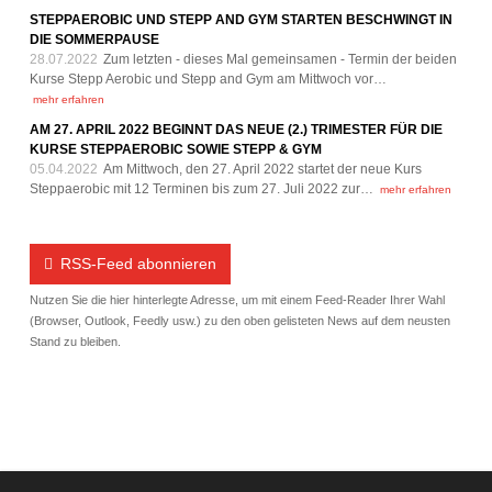
STEPPAEROBIC UND STEPP AND GYM STARTEN BESCHWINGT IN
DIE SOMMERPAUSE
28.07.2022
Zum letzten - dieses Mal gemeinsamen - Termin der beiden
Kurse Stepp Aerobic und Stepp and Gym am Mittwoch vor…
mehr erfahren
AM 27. APRIL 2022 BEGINNT DAS NEUE (2.) TRIMESTER FÜR DIE
KURSE STEPPAEROBIC SOWIE STEPP & GYM
05.04.2022
Am Mittwoch, den 27. April 2022 startet der neue Kurs
Steppaerobic mit 12 Terminen bis zum 27. Juli 2022 zur…
mehr erfahren
RSS-Feed abonnieren
Nutzen Sie die hier hinterlegte Adresse, um mit einem Feed-Reader Ihrer Wahl
(Browser, Outlook, Feedly usw.) zu den oben gelisteten News auf dem neusten
Stand zu bleiben.