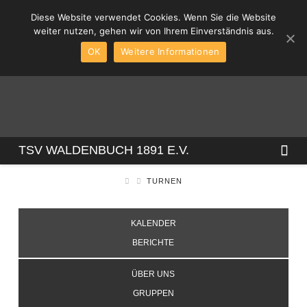
Diese Website verwendet Cookies. Wenn Sie die Website
weiter nutzen, gehen wir von Ihrem Einverständnis aus.
OK
Weitere Informationen
TSV
Na
TSV WALDENBUCH 1891 E.V.
TURNEN
WALDENBUCH
KALENDER
1891
BERICHTE
E.V.
ÜBER UNS
GRUPPEN