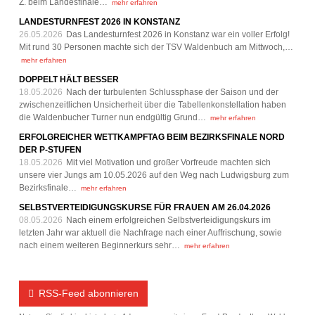
Z. beim Landesfinale…
mehr erfahren
LANDESTURNFEST 2026 IN KONSTANZ
26.05.2026
Das Landesturnfest 2026 in Konstanz war ein voller Erfolg!
Mit rund 30 Personen machte sich der TSV Waldenbuch am Mittwoch,…
mehr erfahren
DOPPELT HÄLT BESSER
18.05.2026
Nach der turbulenten Schlussphase der Saison und der
zwischenzeitlichen Unsicherheit über die Tabellenkonstellation haben
die Waldenbucher Turner nun endgültig Grund…
mehr erfahren
ERFOLGREICHER WETTKAMPFTAG BEIM BEZIRKSFINALE NORD
DER P-STUFEN
18.05.2026
Mit viel Motivation und großer Vorfreude machten sich
unsere vier Jungs am 10.05.2026 auf den Weg nach Ludwigsburg zum
Bezirksfinale…
mehr erfahren
SELBSTVERTEIDIGUNGSKURSE FÜR FRAUEN AM 26.04.2026
08.05.2026
Nach einem erfolgreichen Selbstverteidigungskurs im
letzten Jahr war aktuell die Nachfrage nach einer Auffrischung, sowie
nach einem weiteren Beginnerkurs sehr…
mehr erfahren
RSS-Feed abonnieren