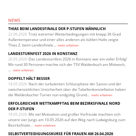
NEWS
THIAS BEIM LANDESFINALE DER P-STUFEN MÄNNLICH
22.06.2026
Trotz extremer Wetterbedingungen mit knapp 36 Grad
Außentemperatur und einer alles anderen als kühlen Halle zeigte
Thias Z. beim Landesfinale…
mehr erfahren
LANDESTURNFEST 2026 IN KONSTANZ
26.05.2026
Das Landesturnfest 2026 in Konstanz war ein voller Erfolg!
Mit rund 30 Personen machte sich der TSV Waldenbuch am Mittwoch,
…
mehr erfahren
DOPPELT HÄLT BESSER
18.05.2026
Nach der turbulenten Schlussphase der Saison und der
zwischenzeitlichen Unsicherheit über die Tabellenkonstellation haben
die Waldenbucher Turner nun endgültig Grund…
mehr erfahren
ERFOLGREICHER WETTKAMPFTAG BEIM BEZIRKSFINALE NORD
DER P-STUFEN
18.05.2026
Mit viel Motivation und großer Vorfreude machten sich
unsere vier Jungs am 10.05.2026 auf den Weg nach Ludwigsburg zum
Bezirksfinale…
mehr erfahren
SELBSTVERTEIDIGUNGSKURSE FÜR FRAUEN AM 26.04.2026