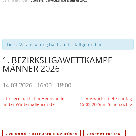
Veranstaltungen
1. Bezirksligawettkampf Männer 2026
Diese Veranstaltung hat bereits stattgefunden.
1. BEZIRKSLIGAWETTKAMPF
MÄNNER 2026
14.03.2026 16:00
-
18:00
VERANSTALTUNG
«
Unsere nächsten Heimspiele
Auswärtsspiel Sonntag
in der Winterhallenrunde
15.03.2026 in Schönaich
»
NAVIGATION
+ ZU GOOGLE KALENDER HINZUFÜGEN
+ EXPORTIERE ICAL