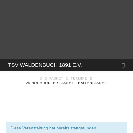
TSV
Na
TSV WALDENBUCH 1891 E.V.
FASNET
TERMINE
WALDENBUCH
25.HOCHDORFER FASNET – HALLENFASNET
1891
E.V.
Diese Veranstaltung hat bereits stattgefunden.