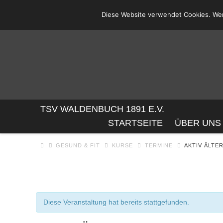
Diese Website verwendet Cookies. Wen
TSV
TSV WALDENBUCH 1891 E.V.
STARTSEITE
ÜBER UNS
WALDENBUC
GESUND & FIT
KURSE
TERMINE
AKTIV ÄLTE
1891
E.V.
Diese Veranstaltung hat bereits stattgefunden.