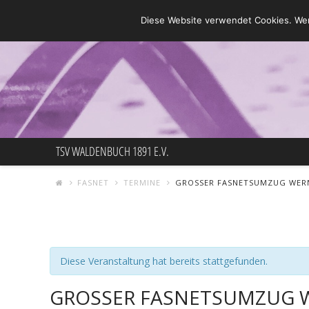
Diese Website verwendet Cookies. Wen
TSV
TSV WALDENBUCH 1891 E.V.
WALDENBUC
FASNET
TERMINE
GROSSER FASNETSUMZUG WERN
1891
Diese Veranstaltung hat bereits stattgefunden.
E.V.
GROSSER FASNETSUMZUG W