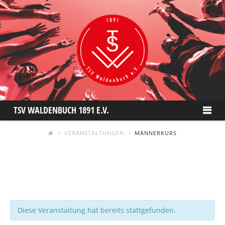
TSV
Na
TSV WALDENBUCH 1891 E.V.
WALDENBUCH
VERANSTALTUNGEN
MÄNNERKURS
1891
E.V.
Diese Veranstaltung hat bereits stattgefunden.