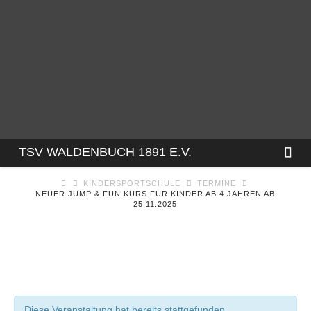
TSV
Na
TSV WALDENBUCH 1891 E.V.
KINDERSPORTSCHULE
TERMINE
WALDENBUCH
NEUER JUMP & FUN KURS FÜR KINDER AB 4 JAHREN AB
25.11.2025
1891
E.V.
Diese Veranstaltung hat bereits stattgefunden.