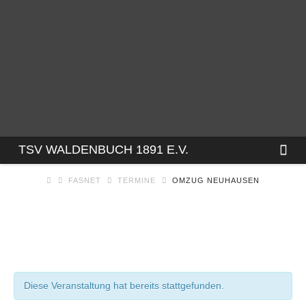
TSV
Na
TSV WALDENBUCH 1891 E.V.
FASNET
TERMINE
OMZUG NEUHAUSEN
WALDENBUCH
1891
E.V.
Diese Veranstaltung hat bereits stattgefunden.