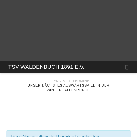
TSV
Na
TSV WALDENBUCH 1891 E.V.
TENNIS
TERMINE
WALDENBUCH
UNSER NÄCHSTES AUSWÄRTSSPIEL IN DER
WINTERHALLENRUNDE
1891
E.V.
Diese Veranstaltung hat bereits stattgefunden.