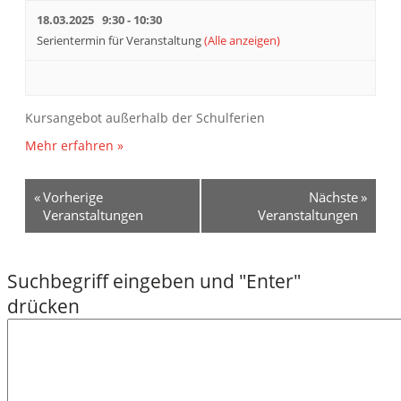
18.03.2025 9:30
-
10:30
Serientermin für Veranstaltung
(Alle anzeigen)
Kursangebot außerhalb der Schulferien
Mehr erfahren »
«
Vorherige
Nächste
»
VERANSTALTUNGEN
Veranstaltungen
Veranstaltungen
LISTEN
NAVIGATION