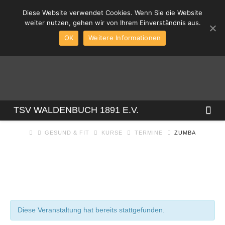
Diese Website verwendet Cookies. Wenn Sie die Website
weiter nutzen, gehen wir von Ihrem Einverständnis aus.
OK
Weitere Informationen
TSV
Na
TSV WALDENBUCH 1891 E.V.
GESUND & FIT
KURSE
TERMINE
ZUMBA
WALDENBUCH
1891
E.V.
Diese Veranstaltung hat bereits stattgefunden.