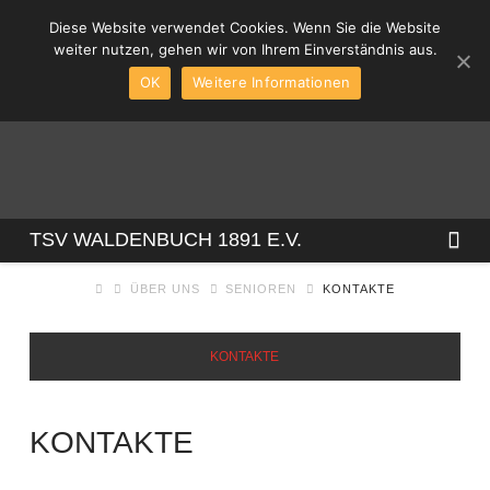
Diese Website verwendet Cookies. Wenn Sie die Website
weiter nutzen, gehen wir von Ihrem Einverständnis aus.
OK
Weitere Informationen
TSV
Na
TSV WALDENBUCH 1891 E.V.
ÜBER UNS
SENIOREN
KONTAKTE
WALDENBUCH
KONTAKTE
1891
E.V.
KONTAKTE