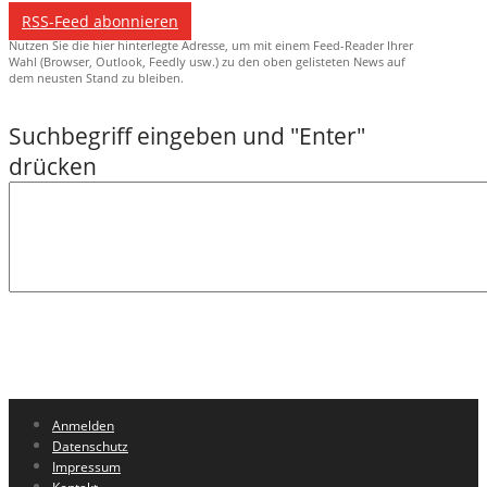
RSS-Feed abonnieren
Nutzen Sie die hier hinterlegte Adresse, um mit einem Feed-Reader Ihrer
Wahl (Browser, Outlook, Feedly usw.) zu den oben gelisteten News auf
dem neusten Stand zu bleiben.
Anmelden
Datenschutz
Impressum