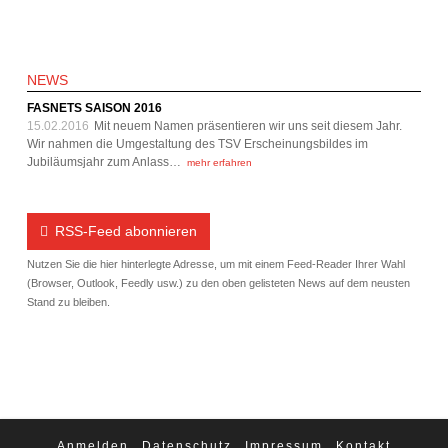
NEWS
FASNETS SAISON 2016
15.02.2016
Mit neuem Namen präsentieren wir uns seit diesem Jahr.
Wir nahmen die Umgestaltung des TSV Erscheinungsbildes im
Jubiläumsjahr zum Anlass…
mehr erfahren
RSS-Feed abonnieren
Nutzen Sie die hier hinterlegte Adresse, um mit einem Feed-Reader Ihrer Wahl
(Browser, Outlook, Feedly usw.) zu den oben gelisteten News auf dem neusten
Stand zu bleiben.
Anmelden
Datenschutz
Impressum
Kontakt