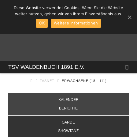
Diese Website verwendet Cookies. Wenn Sie die Website
weiter nutzen, gehen wir von Ihrem Einverständnis aus.
OK
Weitere Informationen
TSV
Na
TSV WALDENBUCH 1891 E.V.
FASNET
ERWACHSENE (18 - 111)
WALDENBUCH
KALENDER
1891
BERICHTE
E.V.
GARDE
SHOWTANZ