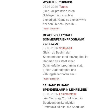
WOHLFÜHLTURNIER
03.08.2026
Tennis
„Der Ball prallt von ihren
Schlägern ab, als ob er
explodiert.“ Ganz so explosiv wie
bei den French Open in…
mehr erfahren
BEACHVOLLEYBALL
SOMMERFERIENPROGRAMM
30.+31.7.26
02.08.2026
Volleyball
Gleich zu Beginn der
Sommerferien fand ein Angebot im
Rahmen des städtischen
Sommerferienprogramms statt.
Einige Jugendtrainer und
-Übungsleiter boten am…
mehr erfahren
14. HAND IN HAND
SPENDENLAUF IN LEINFELDEN
02.08.2026
Leichtathletik
Am Samstag, 25. Juli war das
Sportzentrum Leinfelden
Treffpunkt für alle, die Sport und