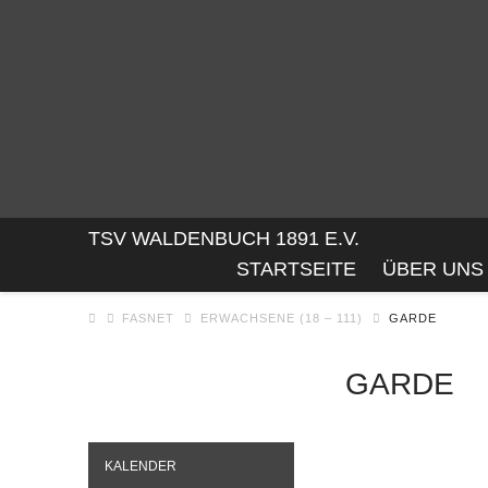
TSV
TSV WALDENBUCH 1891 E.V.
STARTSEITE
ÜBER UNS
WALDENBUC
FASNET
ERWACHSENE (18 – 111)
GARDE
1891
GARDE
E.V.
KALENDER