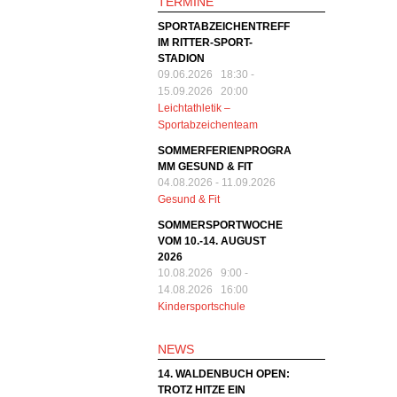
TERMINE
SPORTABZEICHENTREFF
IM RITTER-SPORT-
STADION
09.06.2026 18:30
-
15.09.2026 20:00
Leichtathletik –
Sportabzeichenteam
SOMMERFERIENPROGRA
MM GESUND & FIT
04.08.2026
-
11.09.2026
Gesund & Fit
SOMMERSPORTWOCHE
VOM 10.-14. AUGUST
2026
10.08.2026 9:00
-
14.08.2026 16:00
Kindersportschule
NEWS
14. WALDENBUCH OPEN:
TROTZ HITZE EIN