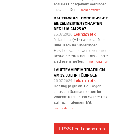
soziales Engagement verbinden
möchten: Der…
mehr erfahren
BADEN-WÜRTTEMBERGISCHE
EINZELMEISTERSCHAFTEN
DER U16 AM 25.07.
26.07.2026
Leichtathletik
Julian Lutz (M14) wollte auf der
Blue Track im Sindelfinger
Floschenstadion wenigstens neue
Bestwerte erreichen. Das klappte
an diesem heißen…
mehr erfahren
LAUFTEAM BEIM TRIATHLON
AM 19.JULI IN TÜBINGEN
26.07.2026
Leichtathletik
Das fing ja gut an. Bei Regen
gings am Sonntagmorgen für
Wolfram Kircher und Werner Dax
auf nach Tübingen. Mit…
mehr erfahren
RSS-Feed abonnieren