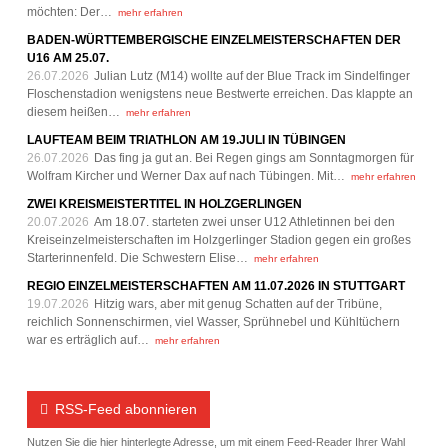
möchten: Der…
mehr erfahren
BADEN-WÜRTTEMBERGISCHE EINZELMEISTERSCHAFTEN DER
U16 AM 25.07.
26.07.2026
Julian Lutz (M14) wollte auf der Blue Track im Sindelfinger
Floschenstadion wenigstens neue Bestwerte erreichen. Das klappte an
diesem heißen…
mehr erfahren
LAUFTEAM BEIM TRIATHLON AM 19.JULI IN TÜBINGEN
26.07.2026
Das fing ja gut an. Bei Regen gings am Sonntagmorgen für
Wolfram Kircher und Werner Dax auf nach Tübingen. Mit…
mehr erfahren
ZWEI KREISMEISTERTITEL IN HOLZGERLINGEN
20.07.2026
Am 18.07. starteten zwei unser U12 Athletinnen bei den
Kreiseinzelmeisterschaften im Holzgerlinger Stadion gegen ein großes
Starterinnenfeld. Die Schwestern Elise…
mehr erfahren
REGIO EINZELMEISTERSCHAFTEN AM 11.07.2026 IN STUTTGART
19.07.2026
Hitzig wars, aber mit genug Schatten auf der Tribüne,
reichlich Sonnenschirmen, viel Wasser, Sprühnebel und Kühltüchern
war es erträglich auf…
mehr erfahren
RSS-Feed abonnieren
Nutzen Sie die hier hinterlegte Adresse, um mit einem Feed-Reader Ihrer Wahl