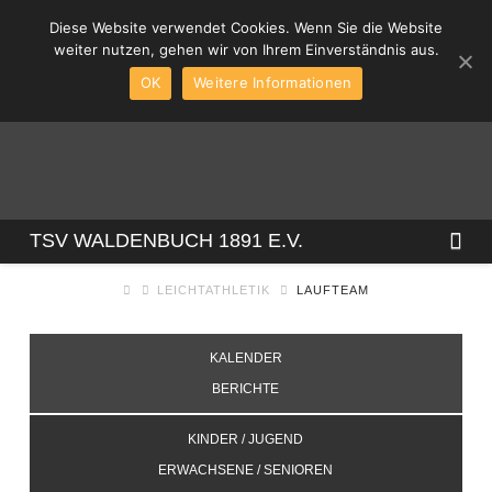
Diese Website verwendet Cookies. Wenn Sie die Website
weiter nutzen, gehen wir von Ihrem Einverständnis aus.
OK
Weitere Informationen
TSV
Na
TSV WALDENBUCH 1891 E.V.
LEICHTATHLETIK
LAUFTEAM
WALDENBUCH
KALENDER
1891
BERICHTE
E.V.
KINDER / JUGEND
ERWACHSENE / SENIOREN