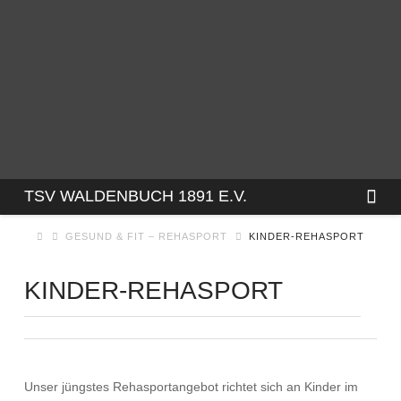
TSV
Na
TSV WALDENBUCH 1891 E.V.
GESUND & FIT – REHASPORT
KINDER-REHASPORT
WALDENBUCH
KINDER-REHASPORT
1891
E.V.
Unser jüngstes Rehasportangebot richtet sich an Kinder im