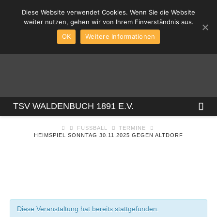
Diese Website verwendet Cookies. Wenn Sie die Website
weiter nutzen, gehen wir von Ihrem Einverständnis aus.
OK
Weitere Informationen
TSV
Na
TSV WALDENBUCH 1891 E.V.
FUSSBALL
TERMINE
WALDENBUCH
HEIMSPIEL SONNTAG 30.11.2025 GEGEN ALTDORF
1891
E.V.
Diese Veranstaltung hat bereits stattgefunden.