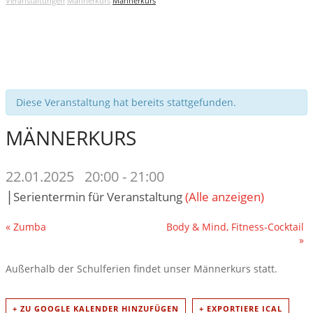
Veranstaltungen
Männerkurs
Männerkurs
Diese Veranstaltung hat bereits stattgefunden.
MÄNNERKURS
22.01.2025 20:00
-
21:00
|
Serientermin für Veranstaltung
(Alle anzeigen)
VERANSTALTUNG
«
Zumba
Body & Mind, Fitness-Cocktail
»
NAVIGATION
Außerhalb der Schulferien findet unser Männerkurs statt.
+ ZU GOOGLE KALENDER HINZUFÜGEN
+ EXPORTIERE ICAL