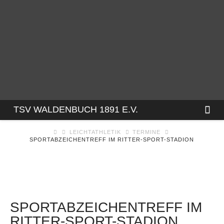
TSV
Na
TSV WALDENBUCH 1891 E.V.
LEICHTATHLETIK
TERMINE
WALDENBUCH
SPORTABZEICHENTREFF IM RITTER-SPORT-STADION
1891
E.V.
SPORTABZEICHENTREFF IM
RITTER-SPORT-STADION