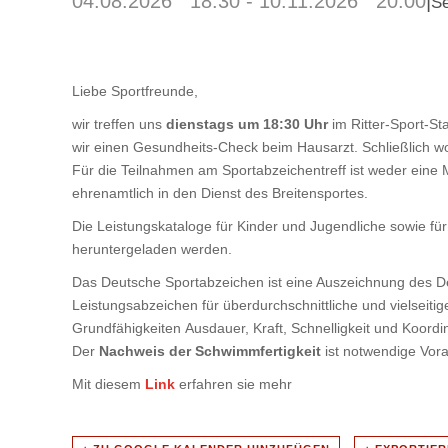
04.08.2026 18:30
-
10.11.2026 20:00
|
Se
Liebe Sportfreunde,
wir treffen uns
dienstags um 18:30 Uhr
im Ritter-Sport-St
wir einen Gesundheits-Check beim Hausarzt. Schließlich wo
Für die Teilnahmen am Sportabzeichentreff ist weder eine M
ehrenamtlich in den Dienst des Breitensportes.
Die Leistungskataloge für Kinder und Jugendliche sowie 
heruntergeladen werden.
Das Deutsche Sportabzeichen ist eine Auszeichnung des D
Leistungsabzeichen für überdurchschnittliche und vielseitig
Grundfähigkeiten Ausdauer, Kraft, Schnelligkeit und Koord
Der
Nachweis
der Schwimmfertigkeit
ist notwendige Vor
Mit diesem
Link
erfahren sie mehr