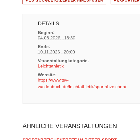
+ ZU GOOGLE KALENDER HINZUFÜGEN
+ EXPORTIER
DETAILS
Beginn:
04.08.2026 18:30
Ende:
10.11.2026 20:00
Veranstaltungkategorie:
Leichtathletik
Website:
https://www.tsv-
waldenbuch.de/leichtathletik/sportabzeichen/
ÄHNLICHE VERANSTALTUNGEN
SPORTABZEICHENTREFF IM RITTER-SPORT-