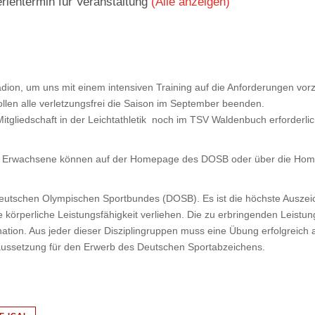
rientermin für Veranstaltung
(Alle anzeigen)
adion, um uns mit einem intensiven Training auf die Anforderungen vor
llen alle verletzungsfrei die Saison im September beenden.
itgliedschaft in der Leichtathletik noch im TSV Waldenbuch erforderlic
für Erwachsene können auf der Homepage des DOSB oder über die Hom
eutschen Olympischen Sportbundes (DOSB). Es ist die höchste Auszei
e körperliche Leistungsfähigkeit verliehen. Die zu erbringenden Leistu
ination. Aus jeder dieser Disziplingruppen muss eine Übung erfolgreic
aussetzung für den Erwerb des Deutschen Sportabzeichens.