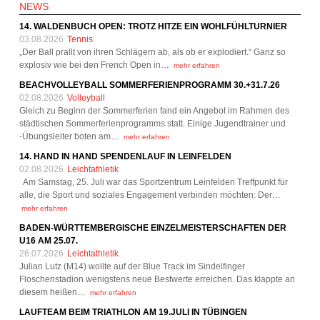
NEWS
14. WALDENBUCH OPEN: TROTZ HITZE EIN WOHLFÜHLTURNIER
03.08.2026
Tennis
„Der Ball prallt von ihren Schlägern ab, als ob er explodiert.“ Ganz so
explosiv wie bei den French Open in…
mehr erfahren
BEACHVOLLEYBALL SOMMERFERIENPROGRAMM 30.+31.7.26
02.08.2026
Volleyball
Gleich zu Beginn der Sommerferien fand ein Angebot im Rahmen des
städtischen Sommerferienprogramms statt. Einige Jugendtrainer und
-Übungsleiter boten am…
mehr erfahren
14. HAND IN HAND SPENDENLAUF IN LEINFELDEN
02.08.2026
Leichtathletik
Am Samstag, 25. Juli war das Sportzentrum Leinfelden Treffpunkt für
alle, die Sport und soziales Engagement verbinden möchten: Der…
mehr erfahren
BADEN-WÜRTTEMBERGISCHE EINZELMEISTERSCHAFTEN DER
U16 AM 25.07.
26.07.2026
Leichtathletik
Julian Lutz (M14) wollte auf der Blue Track im Sindelfinger
Floschenstadion wenigstens neue Bestwerte erreichen. Das klappte an
diesem heißen…
mehr erfahren
LAUFTEAM BEIM TRIATHLON AM 19.JULI IN TÜBINGEN