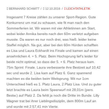
BERNHARD SCHMITT
12.10.2016
LEICHTATHLETIK
Insgesamt 7 Kreise zählen zu unserer Sport-Region. Gute
Konkurrenz um mal zu schauen, wie fit man nach den
Sommerferien ist. Wir waren mit vier Athletinnen am Start,
wobei leider Annika bereits nach den 60m verletzt aufgeben
musste. Da waren es nur noch drei, was hieß: leider keine
Staffel möglich. Na gut, aber bei den 60m Hürden schafften
es Lisa und Laura Eckhardt ins Finale und kamen auf einen
ansehnlichen 4. + 5. Platz. Beim Hochsprung lief‘s leider für
beide nicht optimal, so dass der 5. + 6. Platz heraus kam.
75m Sprint: Finale. Laura verbesserte ihre Bestzeit auf 10,42
sec und wurde 2. Lisa kam auf Platz 6. Ganz spannend
machten es die beiden beim Weitsprung. Mit nur 1cm
Unterschied hieß es 1. Platz Laura, 2.Platz Lisa. Und zu guter
letzt brachte es Laura beim Speerwurf mit 28,01m (pers.
Bestw.) auf Platz 2. Da fehlt ja noch die Dritte im Bunde. Lilly
Wagner trat bei ihrer Lieblingsdisziplin, dem 800m Lauf an
und wurde mit 2:57,41 min Vierte.