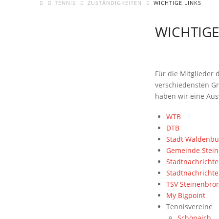
TENNIS
ZUSTÄNDIGKEITEN
WICHTIGE LINKS
WICHTIGE
Für die Mitglieder 
verschiedensten Gr
haben wir eine Aus
WTB
DTB
Stadt Waldenb
Gemeinde Stei
Stadtnachricht
Stadtnachricht
TSV Steinenbro
My Bigpoint
Tennisvereine
Schönaich