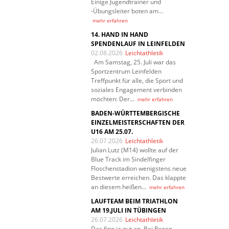
Einige Jugendtrainer und
-Übungsleiter boten am…
mehr erfahren
14. HAND IN HAND
SPENDENLAUF IN LEINFELDEN
02.08.2026
Leichtathletik
Am Samstag, 25. Juli war das
Sportzentrum Leinfelden
Treffpunkt für alle, die Sport und
soziales Engagement verbinden
möchten: Der…
mehr erfahren
BADEN-WÜRTTEMBERGISCHE
EINZELMEISTERSCHAFTEN DER
U16 AM 25.07.
26.07.2026
Leichtathletik
Julian Lutz (M14) wollte auf der
Blue Track im Sindelfinger
Floschenstadion wenigstens neue
Bestwerte erreichen. Das klappte
an diesem heißen…
mehr erfahren
LAUFTEAM BEIM TRIATHLON
AM 19.JULI IN TÜBINGEN
26.07.2026
Leichtathletik
Das fing ja gut an. Bei Regen