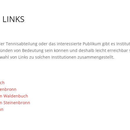
 LINKS
der Tennisabteilung oder das interessierte Publikum gibt es Institu
ünden von Bedeutung sein können und deshalb leicht erreichbar se
wahl von Links zu solchen Institutionen zusammengestellt.
uch
nenbronn
en Waldenbuch
en Steinenbronn
nn