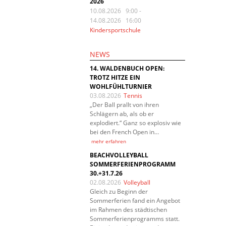
2026
10.08.2026 9:00
-
14.08.2026 16:00
Kindersportschule
NEWS
14. WALDENBUCH OPEN:
TROTZ HITZE EIN
WOHLFÜHLTURNIER
03.08.2026
Tennis
„Der Ball prallt von ihren
Schlägern ab, als ob er
explodiert.“ Ganz so explosiv wie
bei den French Open in…
mehr erfahren
BEACHVOLLEYBALL
SOMMERFERIENPROGRAMM
30.+31.7.26
02.08.2026
Volleyball
Gleich zu Beginn der
Sommerferien fand ein Angebot
im Rahmen des städtischen
Sommerferienprogramms statt.