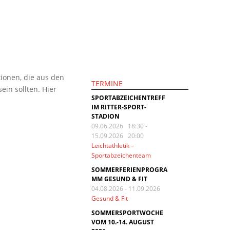
tionen, die aus den
TERMINE
in sollten. Hier
SPORTABZEICHENTREFF
IM RITTER-SPORT-
STADION
09.06.2026 18:30
-
15.09.2026 20:00
Leichtathletik –
Sportabzeichenteam
SOMMERFERIENPROGRA
MM GESUND & FIT
04.08.2026
-
11.09.2026
Gesund & Fit
SOMMERSPORTWOCHE
VOM 10.-14. AUGUST