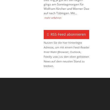
gings am Sonntagmorgen für
Wolfram Kircher und Werner Dax
auf nach Tübingen. Mit…
mehr erfahren
RSS-Feed abonnieren
Nutzen Sie die hier hinterlegte
Adresse, um mit einem Feed-Reader
Ihrer Wahl (Browser, Outlook,
Feedly usw.) zu den oben gelisteten
News auf dem neusten Stand zu
bleiben.