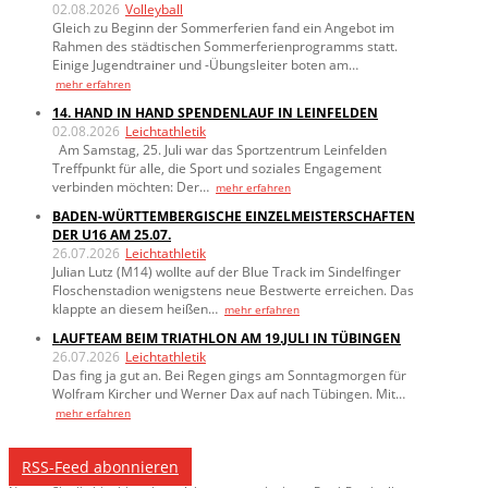
02.08.2026
Volleyball
Gleich zu Beginn der Sommerferien fand ein Angebot im
Rahmen des städtischen Sommerferienprogramms statt.
Einige Jugendtrainer und -Übungsleiter boten am…
mehr erfahren
14. HAND IN HAND SPENDENLAUF IN LEINFELDEN
02.08.2026
Leichtathletik
Am Samstag, 25. Juli war das Sportzentrum Leinfelden
Treffpunkt für alle, die Sport und soziales Engagement
verbinden möchten: Der…
mehr erfahren
BADEN-WÜRTTEMBERGISCHE EINZELMEISTERSCHAFTEN
DER U16 AM 25.07.
26.07.2026
Leichtathletik
Julian Lutz (M14) wollte auf der Blue Track im Sindelfinger
Floschenstadion wenigstens neue Bestwerte erreichen. Das
klappte an diesem heißen…
mehr erfahren
LAUFTEAM BEIM TRIATHLON AM 19.JULI IN TÜBINGEN
26.07.2026
Leichtathletik
Das fing ja gut an. Bei Regen gings am Sonntagmorgen für
Wolfram Kircher und Werner Dax auf nach Tübingen. Mit…
mehr erfahren
RSS-Feed abonnieren