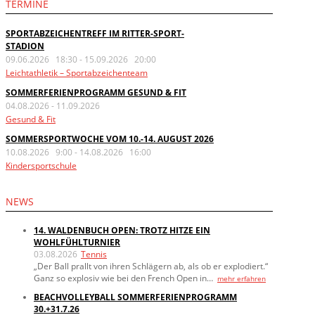
TERMINE
SPORTABZEICHENTREFF IM RITTER-SPORT-
STADION
09.06.2026 18:30
-
15.09.2026 20:00
Leichtathletik – Sportabzeichenteam
SOMMERFERIENPROGRAMM GESUND & FIT
04.08.2026
-
11.09.2026
Gesund & Fit
SOMMERSPORTWOCHE VOM 10.-14. AUGUST 2026
10.08.2026 9:00
-
14.08.2026 16:00
Kindersportschule
NEWS
14. WALDENBUCH OPEN: TROTZ HITZE EIN
WOHLFÜHLTURNIER
03.08.2026
Tennis
„Der Ball prallt von ihren Schlägern ab, als ob er explodiert.“
Ganz so explosiv wie bei den French Open in…
mehr erfahren
BEACHVOLLEYBALL SOMMERFERIENPROGRAMM
30.+31.7.26