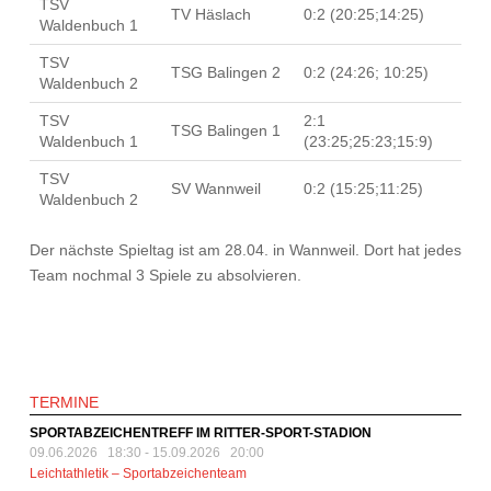
TSV
TV Häslach
0:2 (20:25;14:25)
Waldenbuch 1
TSV
TSG Balingen 2
0:2 (24:26; 10:25)
Waldenbuch 2
TSV
2:1
TSG Balingen 1
Waldenbuch 1
(23:25;25:23;15:9)
TSV
SV Wannweil
0:2 (15:25;11:25)
Waldenbuch 2
Der nächste Spieltag ist am 28.04. in Wannweil. Dort hat jedes
Team nochmal 3 Spiele zu absolvieren.
TERMINE
SPORTABZEICHENTREFF IM RITTER-SPORT-STADION
09.06.2026 18:30
-
15.09.2026 20:00
Leichtathletik – Sportabzeichenteam