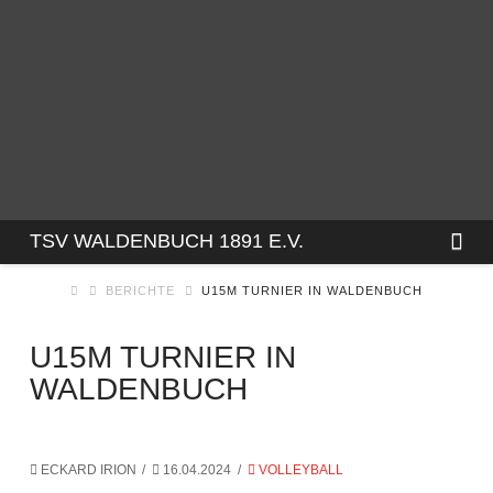
TSV
Na
TSV WALDENBUCH 1891 E.V.
BERICHTE
U15M TURNIER IN WALDENBUCH
WALDENBUCH
U15M TURNIER IN
1891
WALDENBUCH
E.V.
ECKARD IRION
16.04.2024
VOLLEYBALL