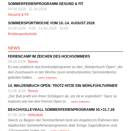
SOMMERFERIENPROGRAMM GESUND & FIT
04.08.2026
-
11.09.2026
Gesund & Fit
SOMMERSPORTWOCHE VOM 10.-14. AUGUST 2026
10.08.2026 9:00
-
14.08.2026 16:00
Kindersportschule
NEWS
FERIENCAMP IM ZEICHEN DES HOCHSOMMERS
08.08.2026
Tennis
Es war praktisch das Kontrastprogramm zu den „Waldenbuch Open“, die
den Zuschauern in der Woche zuvor eindrucksvolles Seniorentennis
geboten hatten.…
mehr erfahren
14. WALDENBUCH OPEN: TROTZ HITZE EIN WOHLFÜHLTURNIER
03.08.2026
Tennis
„Der Ball prallt von ihren Schlägern ab, als ob er explodiert.“ Ganz so
explosiv wie bei den French Open in…
mehr erfahren
BEACHVOLLEYBALL SOMMERFERIENPROGRAMM 30.+31.7.26
02.08.2026
Volleyball
Gleich zu Beginn der Sommerferien fand ein Angebot im Rahmen des
städtischen Sommerferienprogramms statt. Einige Jugendtrainer und
-Übungsleiter boten am…
mehr erfahren