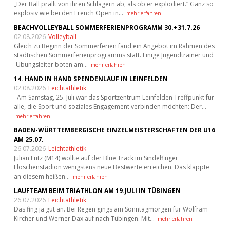
„Der Ball prallt von ihren Schlägern ab, als ob er explodiert.“ Ganz so
explosiv wie bei den French Open in…
mehr erfahren
BEACHVOLLEYBALL SOMMERFERIENPROGRAMM 30.+31.7.26
02.08.2026
Volleyball
Gleich zu Beginn der Sommerferien fand ein Angebot im Rahmen des
städtischen Sommerferienprogramms statt. Einige Jugendtrainer und
-Übungsleiter boten am…
mehr erfahren
14. HAND IN HAND SPENDENLAUF IN LEINFELDEN
02.08.2026
Leichtathletik
Am Samstag, 25. Juli war das Sportzentrum Leinfelden Treffpunkt für
alle, die Sport und soziales Engagement verbinden möchten: Der…
mehr erfahren
BADEN-WÜRTTEMBERGISCHE EINZELMEISTERSCHAFTEN DER U16
AM 25.07.
26.07.2026
Leichtathletik
Julian Lutz (M14) wollte auf der Blue Track im Sindelfinger
Floschenstadion wenigstens neue Bestwerte erreichen. Das klappte
an diesem heißen…
mehr erfahren
LAUFTEAM BEIM TRIATHLON AM 19.JULI IN TÜBINGEN
26.07.2026
Leichtathletik
Das fing ja gut an. Bei Regen gings am Sonntagmorgen für Wolfram
Kircher und Werner Dax auf nach Tübingen. Mit…
mehr erfahren