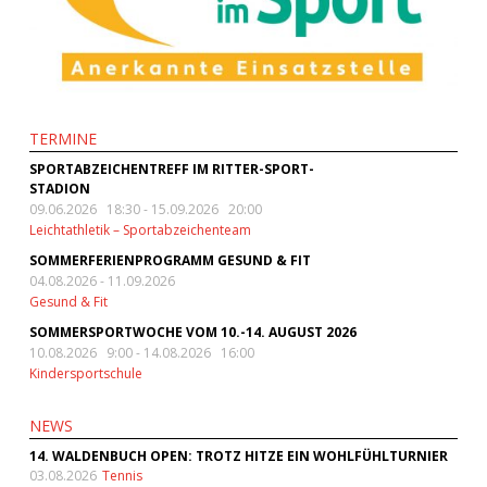
TERMINE
SPORTABZEICHENTREFF IM RITTER-SPORT-
STADION
09.06.2026 18:30
-
15.09.2026 20:00
Leichtathletik – Sportabzeichenteam
SOMMERFERIENPROGRAMM GESUND & FIT
04.08.2026
-
11.09.2026
Gesund & Fit
SOMMERSPORTWOCHE VOM 10.-14. AUGUST 2026
10.08.2026 9:00
-
14.08.2026 16:00
Kindersportschule
NEWS
14. WALDENBUCH OPEN: TROTZ HITZE EIN WOHLFÜHLTURNIER
03.08.2026
Tennis