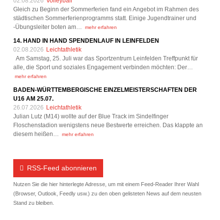
02.08.2026
Volleyball
Gleich zu Beginn der Sommerferien fand ein Angebot im Rahmen des
städtischen Sommerferienprogramms statt. Einige Jugendtrainer und
-Übungsleiter boten am…
mehr erfahren
14. HAND IN HAND SPENDENLAUF IN LEINFELDEN
02.08.2026
Leichtathletik
Am Samstag, 25. Juli war das Sportzentrum Leinfelden Treffpunkt für
alle, die Sport und soziales Engagement verbinden möchten: Der…
mehr erfahren
BADEN-WÜRTTEMBERGISCHE EINZELMEISTERSCHAFTEN DER
U16 AM 25.07.
26.07.2026
Leichtathletik
Julian Lutz (M14) wollte auf der Blue Track im Sindelfinger
Floschenstadion wenigstens neue Bestwerte erreichen. Das klappte an
diesem heißen…
mehr erfahren
RSS-Feed abonnieren
Nutzen Sie die hier hinterlegte Adresse, um mit einem Feed-Reader Ihrer Wahl
(Browser, Outlook, Feedly usw.) zu den oben gelisteten News auf dem neusten
Stand zu bleiben.