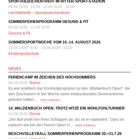
SPORTABZEICHENTREFF IM RITTER-SPORT-STADION
09.06.2026 18:30
-
15.09.2026 20:00
Leichtathletik – Sportabzeichenteam
SOMMERFERIENPROGRAMM GESUND & FIT
04.08.2026
-
11.09.2026
Gesund & Fit
SOMMERSPORTWOCHE VOM 10.-14. AUGUST 2026
10.08.2026 9:00
-
14.08.2026 16:00
Kindersportschule
NEWS
FERIENCAMP IM ZEICHEN DES HOCHSOMMERS
08.08.2026
Tennis
Es war praktisch das Kontrastprogramm zu den „Waldenbuch Open“, die
den Zuschauern in der Woche zuvor eindrucksvolles Seniorentennis
geboten hatten.…
mehr erfahren
14. WALDENBUCH OPEN: TROTZ HITZE EIN WOHLFÜHLTURNIER
03.08.2026
Tennis
„Der Ball prallt von ihren Schlägern ab, als ob er explodiert.“ Ganz so
explosiv wie bei den French Open in…
mehr erfahren
BEACHVOLLEYBALL SOMMERFERIENPROGRAMM 30.+31.7.26