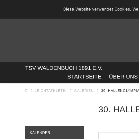
Diese Website verwendet Cookies. Wen
TSV
TSV WALDENBUCH 1891 E.V.
STARTSEITE
ÜBER UNS
WALDENBUC
LEICHTATHLETIK
GALERIEN
30. HALLENOLYMPI
1891
30. HAL
E.V.
KALENDER