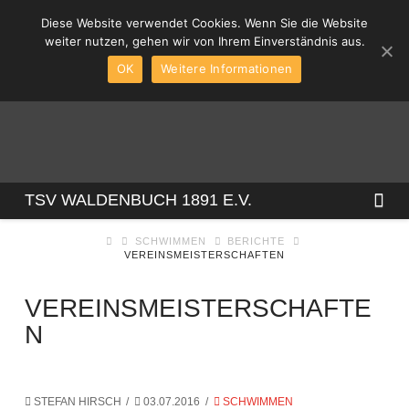
Diese Website verwendet Cookies. Wenn Sie die Website
weiter nutzen, gehen wir von Ihrem Einverständnis aus.
OK
Weitere Informationen
TSV
Na
TSV WALDENBUCH 1891 E.V.
SCHWIMMEN
BERICHTE
WALDENBUCH
VEREINSMEISTERSCHAFTEN
1891
VEREINSMEISTERSCHAFTE
N
E.V.
STEFAN HIRSCH
03.07.2016
SCHWIMMEN