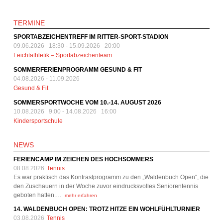
TERMINE
SPORTABZEICHENTREFF IM RITTER-SPORT-STADION
09.06.2026 18:30
-
15.09.2026 20:00
Leichtathletik – Sportabzeichenteam
SOMMERFERIENPROGRAMM GESUND & FIT
04.08.2026
-
11.09.2026
Gesund & Fit
SOMMERSPORTWOCHE VOM 10.-14. AUGUST 2026
10.08.2026 9:00
-
14.08.2026 16:00
Kindersportschule
NEWS
FERIENCAMP IM ZEICHEN DES HOCHSOMMERS
08.08.2026
Tennis
Es war praktisch das Kontrastprogramm zu den „Waldenbuch Open“, die
den Zuschauern in der Woche zuvor eindrucksvolles Seniorentennis
geboten hatten.…
mehr erfahren
14. WALDENBUCH OPEN: TROTZ HITZE EIN WOHLFÜHLTURNIER
03.08.2026
Tennis