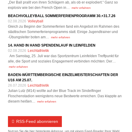
„Der Ball prallt von ihren Schlägern ab, als ob er explodiert.“ Ganz so
explosiv wie bei den French Open in…
mehr erfahren
BEACHVOLLEYBALL SOMMERFERIENPROGRAMM 30.+31.7.26
02.08.2026
Volleyball
Gleich zu Beginn der Sommerferien fand ein Angebot im Rahmen des
städtischen Sommerferienprogramms statt. Einige Jugendtrainer und
-Übungsleiter boten am…
mehr erfahren
14. HAND IN HAND SPENDENLAUF IN LEINFELDEN
02.08.2026
Leichtathletik
Am Samstag, 25. Juli war das Sportzentrum Leinfelden Treffpunkt für
alle, die Sport und soziales Engagement verbinden möchten: Der…
mehr erfahren
BADEN-WÜRTTEMBERGISCHE EINZELMEISTERSCHAFTEN DER
U16 AM 25.07.
26.07.2026
Leichtathletik
Julian Lutz (M14) wollte auf der Blue Track im Sindelfinger
Floschenstadion wenigstens neue Bestwerte erreichen. Das klappte an
diesem heißen…
mehr erfahren
RSS-Feed abonnieren
Nutzen Sie die hier hinterlegte Adresse, um mit einem Feed-Reader Ihrer Wahl