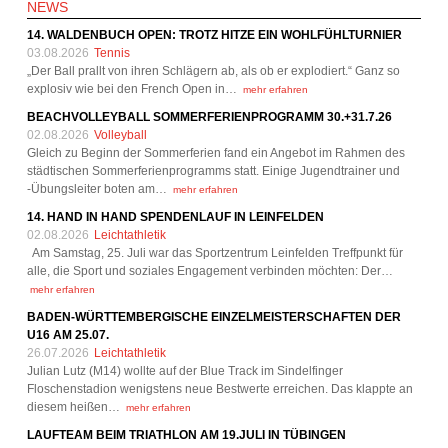
NEWS
14. WALDENBUCH OPEN: TROTZ HITZE EIN WOHLFÜHLTURNIER
03.08.2026
Tennis
„Der Ball prallt von ihren Schlägern ab, als ob er explodiert.“ Ganz so
explosiv wie bei den French Open in…
mehr erfahren
BEACHVOLLEYBALL SOMMERFERIENPROGRAMM 30.+31.7.26
02.08.2026
Volleyball
Gleich zu Beginn der Sommerferien fand ein Angebot im Rahmen des
städtischen Sommerferienprogramms statt. Einige Jugendtrainer und
-Übungsleiter boten am…
mehr erfahren
14. HAND IN HAND SPENDENLAUF IN LEINFELDEN
02.08.2026
Leichtathletik
Am Samstag, 25. Juli war das Sportzentrum Leinfelden Treffpunkt für
alle, die Sport und soziales Engagement verbinden möchten: Der…
mehr erfahren
BADEN-WÜRTTEMBERGISCHE EINZELMEISTERSCHAFTEN DER
U16 AM 25.07.
26.07.2026
Leichtathletik
Julian Lutz (M14) wollte auf der Blue Track im Sindelfinger
Floschenstadion wenigstens neue Bestwerte erreichen. Das klappte an
diesem heißen…
mehr erfahren
LAUFTEAM BEIM TRIATHLON AM 19.JULI IN TÜBINGEN