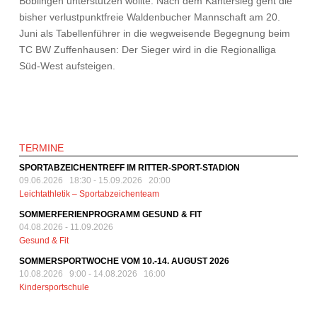
Böblingen unterstützen wollte. Nach dem Kantersieg geht die
bisher verlustpunktfreie Waldenbucher Mannschaft am 20.
Juni als Tabellenführer in die wegweisende Begegnung beim
TC BW Zuffenhausen: Der Sieger wird in die Regionalliga
Süd-West aufsteigen.
TERMINE
SPORTABZEICHENTREFF IM RITTER-SPORT-STADION
09.06.2026 18:30
-
15.09.2026 20:00
Leichtathletik – Sportabzeichenteam
SOMMERFERIENPROGRAMM GESUND & FIT
04.08.2026
-
11.09.2026
Gesund & Fit
SOMMERSPORTWOCHE VOM 10.-14. AUGUST 2026
10.08.2026 9:00
-
14.08.2026 16:00
Kindersportschule