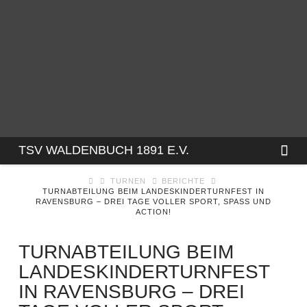
TSV
Na
TSV WALDENBUCH 1891 E.V.
TURNEN
BERICHTE
WALDENBUCH
TURNABTEILUNG BEIM LANDESKINDERTURNFEST IN
RAVENSBURG – DREI TAGE VOLLER SPORT, SPASS UND A
CTION!
1891
TURNABTEILUNG BEIM
E.V.
LANDESKINDERTURNFEST
IN RAVENSBURG – DREI