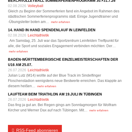
BEACHVOLLEYBALL SOMMERFERIENPROGRAMM 30.+31.7.26
02.08.2026
Volleyball
Gleich zu Beginn der Sommerferien fand ein Angebot im Rahmen des
städtischen Sommerferienprogramms statt. Einige Jugendtrainer und
-Übungsleiter boten am…
mehr erfahren
14. HAND IN HAND SPENDENLAUF IN LEINFELDEN
02.08.2026
Leichtathletik
Am Samstag, 25. Juli war das Sportzentrum Leinfelden Treffpunkt für
alle, die Sport und soziales Engagement verbinden möchten: Der…
mehr erfahren
BADEN-WÜRTTEMBERGISCHE EINZELMEISTERSCHAFTEN DER
U16 AM 25.07.
26.07.2026
Leichtathletik
Julian Lutz (M14) wollte auf der Blue Track im Sindelfinger
Floschenstadion wenigstens neue Bestwerte erreichen. Das klappte an
diesem heißen…
mehr erfahren
LAUFTEAM BEIM TRIATHLON AM 19.JULI IN TÜBINGEN
26.07.2026
Leichtathletik
Das fing ja gut an. Bei Regen gings am Sonntagmorgen für Wolfram
Kircher und Werner Dax auf nach Tübingen. Mit…
mehr erfahren
RSS-Feed abonnieren