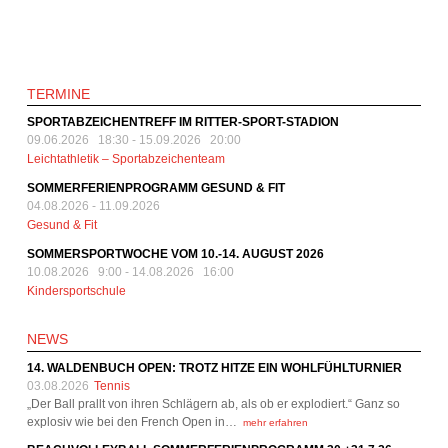
TERMINE
SPORTABZEICHENTREFF IM RITTER-SPORT-STADION
09.06.2026 18:30
-
15.09.2026 20:00
Leichtathletik – Sportabzeichenteam
SOMMERFERIENPROGRAMM GESUND & FIT
04.08.2026
-
11.09.2026
Gesund & Fit
SOMMERSPORTWOCHE VOM 10.-14. AUGUST 2026
10.08.2026 9:00
-
14.08.2026 16:00
Kindersportschule
NEWS
14. WALDENBUCH OPEN: TROTZ HITZE EIN WOHLFÜHLTURNIER
03.08.2026
Tennis
„Der Ball prallt von ihren Schlägern ab, als ob er explodiert.“ Ganz so
explosiv wie bei den French Open in…
mehr erfahren