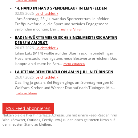
mehr erfahren
14. HAND IN HAND SPENDENLAUF IN LEINFELDEN
02.08.2026
Leichtathletik
Am Samstag, 25. Juli war das Sportzentrum Leinfelden
Treffpunkt für alle, die Sport und soziales Engagement
verbinden möchten: Der…
mehr erfahren
BADEN-WÜRTTEMBERGISCHE EINZELMEISTERSCHAFTEN
DER U16 AM 25.07.
26.07.2026
Leichtathletik
Julian Lutz (M14) wollte auf der Blue Track im Sindelfinger
Floschenstadion wenigstens neue Bestwerte erreichen. Das
klappte an diesem heißen…
mehr erfahren
LAUFTEAM BEIM TRIATHLON AM 19.JULI IN TÜBINGEN
26.07.2026
Leichtathletik
Das fing ja gut an. Bei Regen gings am Sonntagmorgen für
Wolfram Kircher und Werner Dax auf nach Tübingen. Mit…
mehr erfahren
RSS-Feed abonnieren
Nutzen Sie die hier hinterlegte Adresse, um mit einem Feed-Reader Ihrer
Wahl (Browser, Outlook, Feedly usw.) zu den oben gelisteten News auf
dem neusten Stand zu bleiben.