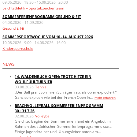
09.06.2026 18:30
-
15.09.2026 20:00
Leichtathletik – Sportabzeichenteam
SOMMERFERIENPROGRAMM GESUND & FIT
04.08.2026
-
11.09.2026
Gesund & Fit
SOMMERSPORTWOCHE VOM 10.-14. AUGUST 2026
10.08.2026 9:00
-
14.08.2026 16:00
Kindersportschule
NEWS
14. WALDENBUCH OPEN: TROTZ HITZE EIN
WOHLFÜHLTURNIER
03.08.2026
Tennis
„Der Ball prallt von ihren Schlägern ab, als ob er explodiert.“
Ganz so explosiv wie bei den French Open in…
mehr erfahren
BEACHVOLLEYBALL SOMMERFERIENPROGRAMM
30.+31.7.26
02.08.2026
Volleyball
Gleich zu Beginn der Sommerferien fand ein Angebot im
Rahmen des städtischen Sommerferienprogramms statt.
Einige Jugendtrainer und -Übungsleiter boten am…