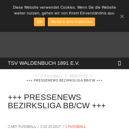
Diese Website verwendet Cookies. Wenn Sie die Website
weiter nutzen, gehen wir von Ihrem Einverständnis aus.
OK
Weitere Informationen
TSV
Na
TSV WALDENBUCH 1891 E.V.
FUSSBALL
BERICHTE
WALDENBUCH
+++ PRESSENEWS BEZIRKSLIGA BB/CW +++
1891
+++ PRESSENEWS
BEZIRKSLIGA BB/CW +++
E.V.
ABT. FUSSBALL
02.10.2017
FUSSBALL