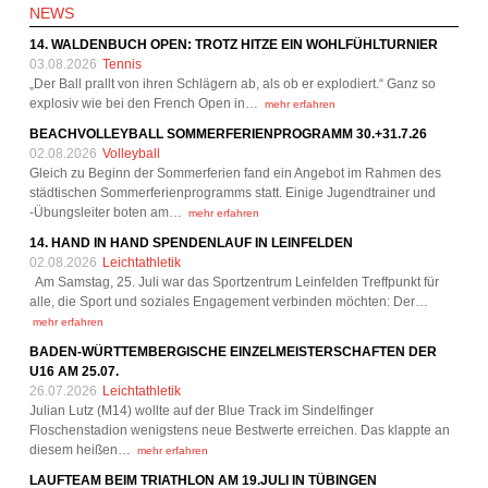
NEWS
14. WALDENBUCH OPEN: TROTZ HITZE EIN WOHLFÜHLTURNIER
03.08.2026
Tennis
„Der Ball prallt von ihren Schlägern ab, als ob er explodiert.“ Ganz so
explosiv wie bei den French Open in…
mehr erfahren
BEACHVOLLEYBALL SOMMERFERIENPROGRAMM 30.+31.7.26
02.08.2026
Volleyball
Gleich zu Beginn der Sommerferien fand ein Angebot im Rahmen des
städtischen Sommerferienprogramms statt. Einige Jugendtrainer und
-Übungsleiter boten am…
mehr erfahren
14. HAND IN HAND SPENDENLAUF IN LEINFELDEN
02.08.2026
Leichtathletik
Am Samstag, 25. Juli war das Sportzentrum Leinfelden Treffpunkt für
alle, die Sport und soziales Engagement verbinden möchten: Der…
mehr erfahren
BADEN-WÜRTTEMBERGISCHE EINZELMEISTERSCHAFTEN DER
U16 AM 25.07.
26.07.2026
Leichtathletik
Julian Lutz (M14) wollte auf der Blue Track im Sindelfinger
Floschenstadion wenigstens neue Bestwerte erreichen. Das klappte an
diesem heißen…
mehr erfahren
LAUFTEAM BEIM TRIATHLON AM 19.JULI IN TÜBINGEN