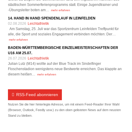
städtischen Sommerferienprogramms statt. Einige Jugendtrainer und
-Übungsleiter boten am…
mehr erfahren
14. HAND IN HAND SPENDENLAUF IN LEINFELDEN
02.08.2026
Leichtathletik
Am Samstag, 25. Juli war das Sportzentrum Leinfelden Treffpunkt für
alle, die Sport und soziales Engagement verbinden möchten: Der…
mehr erfahren
BADEN-WÜRTTEMBERGISCHE EINZELMEISTERSCHAFTEN DER
U16 AM 25.07.
26.07.2026
Leichtathletik
Julian Lutz (M14) wollte auf der Blue Track im Sindelfinger
Floschenstadion wenigstens neue Bestwerte erreichen. Das klappte an
diesem heißen…
mehr erfahren
RSS-Feed abonnieren
Nutzen Sie die hier hinterlegte Adresse, um mit einem Feed-Reader Ihrer Wahl
(Browser, Outlook, Feedly usw.) zu den oben gelisteten News auf dem neusten
Stand zu bleiben.