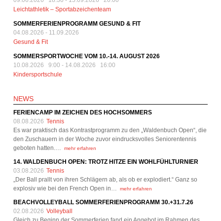
09.06.2026 18:30
-
15.09.2026 20:00
Leichtathletik – Sportabzeichenteam
SOMMERFERIENPROGRAMM GESUND & FIT
04.08.2026
-
11.09.2026
Gesund & Fit
SOMMERSPORTWOCHE VOM 10.-14. AUGUST 2026
10.08.2026 9:00
-
14.08.2026 16:00
Kindersportschule
NEWS
FERIENCAMP IM ZEICHEN DES HOCHSOMMERS
08.08.2026
Tennis
Es war praktisch das Kontrastprogramm zu den „Waldenbuch Open“, die
den Zuschauern in der Woche zuvor eindrucksvolles Seniorentennis
geboten hatten.…
mehr erfahren
14. WALDENBUCH OPEN: TROTZ HITZE EIN WOHLFÜHLTURNIER
03.08.2026
Tennis
„Der Ball prallt von ihren Schlägern ab, als ob er explodiert.“ Ganz so
explosiv wie bei den French Open in…
mehr erfahren
BEACHVOLLEYBALL SOMMERFERIENPROGRAMM 30.+31.7.26
02.08.2026
Volleyball
Gleich zu Beginn der Sommerferien fand ein Angebot im Rahmen des