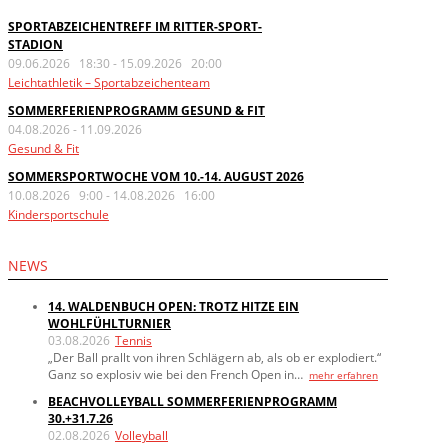
SPORTABZEICHENTREFF IM RITTER-SPORT-
STADION
09.06.2026 18:30
-
15.09.2026 20:00
Leichtathletik – Sportabzeichenteam
SOMMERFERIENPROGRAMM GESUND & FIT
04.08.2026
-
11.09.2026
Gesund & Fit
SOMMERSPORTWOCHE VOM 10.-14. AUGUST 2026
10.08.2026 9:00
-
14.08.2026 16:00
Kindersportschule
NEWS
14. WALDENBUCH OPEN: TROTZ HITZE EIN
WOHLFÜHLTURNIER
03.08.2026
Tennis
„Der Ball prallt von ihren Schlägern ab, als ob er explodiert.“
Ganz so explosiv wie bei den French Open in…
mehr erfahren
BEACHVOLLEYBALL SOMMERFERIENPROGRAMM
30.+31.7.26
02.08.2026
Volleyball