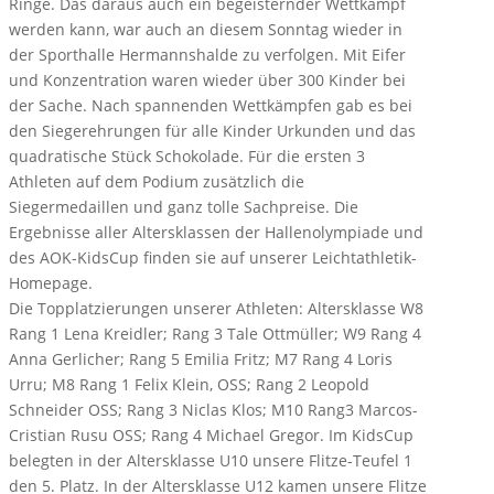
Ringe. Das daraus auch ein begeisternder Wettkampf
werden kann, war auch an diesem Sonntag wieder in
der Sporthalle Hermannshalde zu verfolgen. Mit Eifer
und Konzentration waren wieder über 300 Kinder bei
der Sache. Nach spannenden Wettkämpfen gab es bei
den Siegerehrungen für alle Kinder Urkunden und das
quadratische Stück Schokolade. Für die ersten 3
Athleten auf dem Podium zusätzlich die
Siegermedaillen und ganz tolle Sachpreise. Die
Ergebnisse aller Altersklassen der Hallenolympiade und
des AOK-KidsCup finden sie auf unserer Leichtathletik-
Homepage.
Die Topplatzierungen unserer Athleten: Altersklasse W8
Rang 1 Lena Kreidler; Rang 3 Tale Ottmüller; W9 Rang 4
Anna Gerlicher; Rang 5 Emilia Fritz; M7 Rang 4 Loris
Urru; M8 Rang 1 Felix Klein, OSS; Rang 2 Leopold
Schneider OSS; Rang 3 Niclas Klos; M10 Rang3 Marcos-
Cristian Rusu OSS; Rang 4 Michael Gregor. Im KidsCup
belegten in der Altersklasse U10 unsere Flitze-Teufel 1
den 5. Platz. In der Altersklasse U12 kamen unsere Flitze