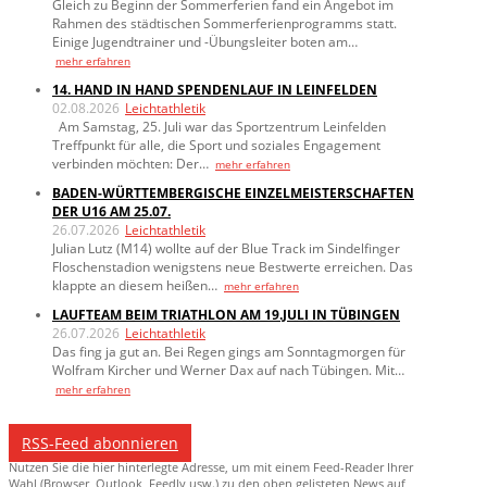
Gleich zu Beginn der Sommerferien fand ein Angebot im
Rahmen des städtischen Sommerferienprogramms statt.
Einige Jugendtrainer und -Übungsleiter boten am…
mehr erfahren
14. HAND IN HAND SPENDENLAUF IN LEINFELDEN
02.08.2026
Leichtathletik
Am Samstag, 25. Juli war das Sportzentrum Leinfelden
Treffpunkt für alle, die Sport und soziales Engagement
verbinden möchten: Der…
mehr erfahren
BADEN-WÜRTTEMBERGISCHE EINZELMEISTERSCHAFTEN
DER U16 AM 25.07.
26.07.2026
Leichtathletik
Julian Lutz (M14) wollte auf der Blue Track im Sindelfinger
Floschenstadion wenigstens neue Bestwerte erreichen. Das
klappte an diesem heißen…
mehr erfahren
LAUFTEAM BEIM TRIATHLON AM 19.JULI IN TÜBINGEN
26.07.2026
Leichtathletik
Das fing ja gut an. Bei Regen gings am Sonntagmorgen für
Wolfram Kircher und Werner Dax auf nach Tübingen. Mit…
mehr erfahren
RSS-Feed abonnieren
Nutzen Sie die hier hinterlegte Adresse, um mit einem Feed-Reader Ihrer
Wahl (Browser, Outlook, Feedly usw.) zu den oben gelisteten News auf