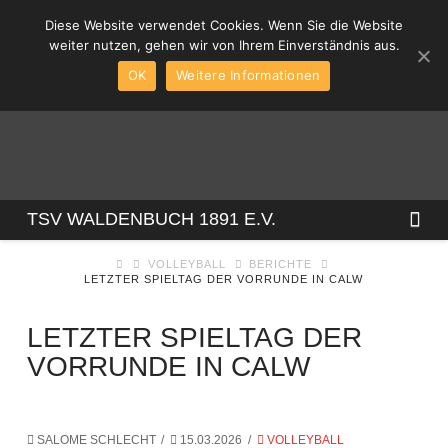
Diese Website verwendet Cookies. Wenn Sie die Website
weiter nutzen, gehen wir von Ihrem Einverständnis aus.
OK
Weitere Informationen
TSV
Na
TSV WALDENBUCH 1891 E.V.
VOLLEYBALL
BERICHTE
WALDENBUCH
LETZTER SPIELTAG DER VORRUNDE IN CALW
1891
LETZTER SPIELTAG DER
VORRUNDE IN CALW
E.V.
SALOME SCHLECHT
15.03.2026
VOLLEYBALL