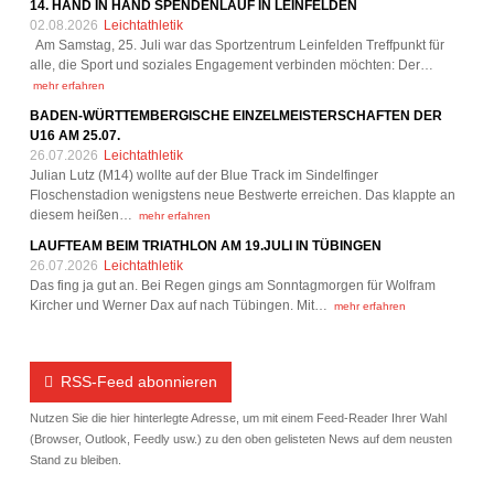
14. HAND IN HAND SPENDENLAUF IN LEINFELDEN
02.08.2026
Leichtathletik
Am Samstag, 25. Juli war das Sportzentrum Leinfelden Treffpunkt für
alle, die Sport und soziales Engagement verbinden möchten: Der…
mehr erfahren
BADEN-WÜRTTEMBERGISCHE EINZELMEISTERSCHAFTEN DER
U16 AM 25.07.
26.07.2026
Leichtathletik
Julian Lutz (M14) wollte auf der Blue Track im Sindelfinger
Floschenstadion wenigstens neue Bestwerte erreichen. Das klappte an
diesem heißen…
mehr erfahren
LAUFTEAM BEIM TRIATHLON AM 19.JULI IN TÜBINGEN
26.07.2026
Leichtathletik
Das fing ja gut an. Bei Regen gings am Sonntagmorgen für Wolfram
Kircher und Werner Dax auf nach Tübingen. Mit…
mehr erfahren
RSS-Feed abonnieren
Nutzen Sie die hier hinterlegte Adresse, um mit einem Feed-Reader Ihrer Wahl
(Browser, Outlook, Feedly usw.) zu den oben gelisteten News auf dem neusten
Stand zu bleiben.