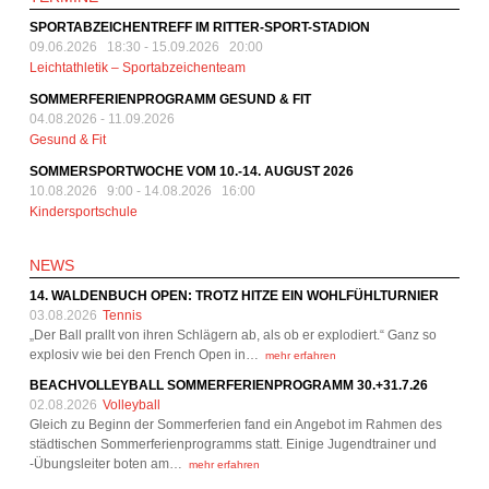
SPORTABZEICHENTREFF IM RITTER-SPORT-STADION
09.06.2026 18:30
-
15.09.2026 20:00
Leichtathletik – Sportabzeichenteam
SOMMERFERIENPROGRAMM GESUND & FIT
04.08.2026
-
11.09.2026
Gesund & Fit
SOMMERSPORTWOCHE VOM 10.-14. AUGUST 2026
10.08.2026 9:00
-
14.08.2026 16:00
Kindersportschule
NEWS
14. WALDENBUCH OPEN: TROTZ HITZE EIN WOHLFÜHLTURNIER
03.08.2026
Tennis
„Der Ball prallt von ihren Schlägern ab, als ob er explodiert.“ Ganz so
explosiv wie bei den French Open in…
mehr erfahren
BEACHVOLLEYBALL SOMMERFERIENPROGRAMM 30.+31.7.26
02.08.2026
Volleyball
Gleich zu Beginn der Sommerferien fand ein Angebot im Rahmen des
städtischen Sommerferienprogramms statt. Einige Jugendtrainer und
-Übungsleiter boten am…
mehr erfahren