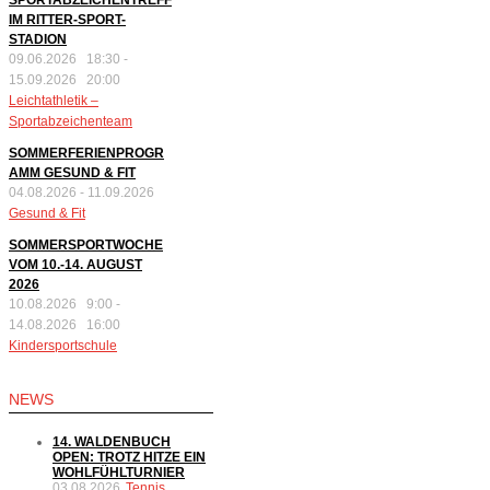
IM RITTER-SPORT-
STADION
09.06.2026 18:30
-
15.09.2026 20:00
Leichtathletik –
Sportabzeichenteam
SOMMERFERIENPROGR
AMM GESUND & FIT
04.08.2026
-
11.09.2026
Gesund & Fit
SOMMERSPORTWOCHE
VOM 10.-14. AUGUST
2026
10.08.2026 9:00
-
14.08.2026 16:00
Kindersportschule
NEWS
14. WALDENBUCH
OPEN: TROTZ HITZE EIN
WOHLFÜHLTURNIER
03.08.2026
Tennis