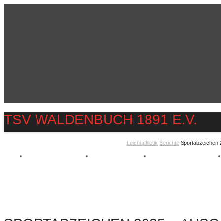
TSV WALDENBUCH 1891 E.V.
Leichtathletik
Berichte
Sportabzeichen 
TSV WALDENBUCH 1891 E.V.
STARTSEITE
ÜBER UNS
ABTEILUNGEN