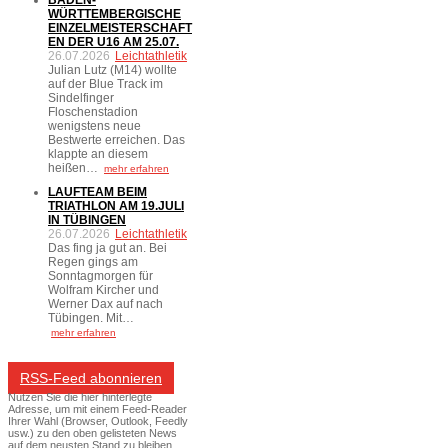
WÜRTTEMBERGISCHE
EINZELMEISTERSCHAFT
EN DER U16 AM 25.07.
26.07.2026
Leichtathletik
Julian Lutz (M14) wollte
auf der Blue Track im
Sindelfinger
Floschenstadion
wenigstens neue
Bestwerte erreichen. Das
klappte an diesem
heißen…
mehr erfahren
LAUFTEAM BEIM
TRIATHLON AM 19.JULI
IN TÜBINGEN
26.07.2026
Leichtathletik
Das fing ja gut an. Bei
Regen gings am
Sonntagmorgen für
Wolfram Kircher und
Werner Dax auf nach
Tübingen. Mit…
mehr erfahren
RSS-Feed abonnieren
Nutzen Sie die hier hinterlegte
Adresse, um mit einem Feed-Reader
Ihrer Wahl (Browser, Outlook, Feedly
usw.) zu den oben gelisteten News
auf dem neusten Stand zu bleiben.