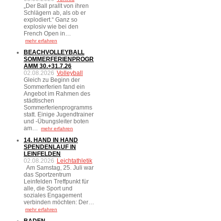
„Der Ball prallt von ihren
Schlägern ab, als ob er
explodiert.“ Ganz so
explosiv wie bei den
French Open in…
mehr erfahren
BEACHVOLLEYBALL
SOMMERFERIENPROGR
AMM 30.+31.7.26
02.08.2026
Volleyball
Gleich zu Beginn der
Sommerferien fand ein
Angebot im Rahmen des
städtischen
Sommerferienprogramms
statt. Einige Jugendtrainer
und -Übungsleiter boten
am…
mehr erfahren
14. HAND IN HAND
SPENDENLAUF IN
LEINFELDEN
02.08.2026
Leichtathletik
Am Samstag, 25. Juli war
das Sportzentrum
Leinfelden Treffpunkt für
alle, die Sport und
soziales Engagement
verbinden möchten: Der…
mehr erfahren
BADEN-