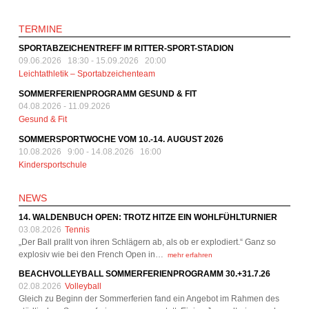
TERMINE
SPORTABZEICHENTREFF IM RITTER-SPORT-STADION
09.06.2026 18:30
-
15.09.2026 20:00
Leichtathletik – Sportabzeichenteam
SOMMERFERIENPROGRAMM GESUND & FIT
04.08.2026
-
11.09.2026
Gesund & Fit
SOMMERSPORTWOCHE VOM 10.-14. AUGUST 2026
10.08.2026 9:00
-
14.08.2026 16:00
Kindersportschule
NEWS
14. WALDENBUCH OPEN: TROTZ HITZE EIN WOHLFÜHLTURNIER
03.08.2026
Tennis
„Der Ball prallt von ihren Schlägern ab, als ob er explodiert.“ Ganz so
explosiv wie bei den French Open in…
mehr erfahren
BEACHVOLLEYBALL SOMMERFERIENPROGRAMM 30.+31.7.26
02.08.2026
Volleyball
Gleich zu Beginn der Sommerferien fand ein Angebot im Rahmen des