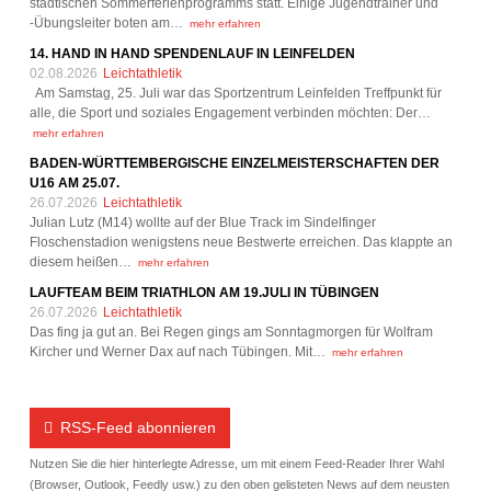
städtischen Sommerferienprogramms statt. Einige Jugendtrainer und
-Übungsleiter boten am…
mehr erfahren
14. HAND IN HAND SPENDENLAUF IN LEINFELDEN
02.08.2026
Leichtathletik
Am Samstag, 25. Juli war das Sportzentrum Leinfelden Treffpunkt für
alle, die Sport und soziales Engagement verbinden möchten: Der…
mehr erfahren
BADEN-WÜRTTEMBERGISCHE EINZELMEISTERSCHAFTEN DER
U16 AM 25.07.
26.07.2026
Leichtathletik
Julian Lutz (M14) wollte auf der Blue Track im Sindelfinger
Floschenstadion wenigstens neue Bestwerte erreichen. Das klappte an
diesem heißen…
mehr erfahren
LAUFTEAM BEIM TRIATHLON AM 19.JULI IN TÜBINGEN
26.07.2026
Leichtathletik
Das fing ja gut an. Bei Regen gings am Sonntagmorgen für Wolfram
Kircher und Werner Dax auf nach Tübingen. Mit…
mehr erfahren
RSS-Feed abonnieren
Nutzen Sie die hier hinterlegte Adresse, um mit einem Feed-Reader Ihrer Wahl
(Browser, Outlook, Feedly usw.) zu den oben gelisteten News auf dem neusten