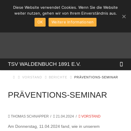
Diese Website verwendet Cookies. Wenn Sie die Website
weiter nutzen, gehen wir von Ihrem Einverständnis aus.
OK
Weitere Informationen
TSV
Na
TSV WALDENBUCH 1891 E.V.
VORSTAND
BERICHTE
PRÄVENTIONS-SEMINAR
WALDENBUCH
PRÄVENTIONS-SEMINAR
1891
E.V.
THOMAS SCHNAPPER
21.04.2024
VORSTAND
Am Donnerstag, 11.04.2024 fand, wie in unserem