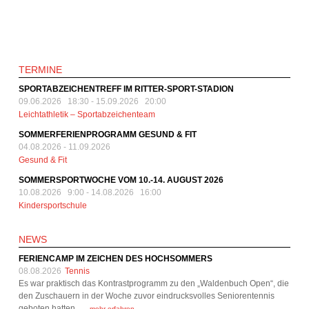
TERMINE
SPORTABZEICHENTREFF IM RITTER-SPORT-STADION
09.06.2026 18:30
-
15.09.2026 20:00
Leichtathletik – Sportabzeichenteam
SOMMERFERIENPROGRAMM GESUND & FIT
04.08.2026
-
11.09.2026
Gesund & Fit
SOMMERSPORTWOCHE VOM 10.-14. AUGUST 2026
10.08.2026 9:00
-
14.08.2026 16:00
Kindersportschule
NEWS
FERIENCAMP IM ZEICHEN DES HOCHSOMMERS
08.08.2026
Tennis
Es war praktisch das Kontrastprogramm zu den „Waldenbuch Open“, die
den Zuschauern in der Woche zuvor eindrucksvolles Seniorentennis
geboten hatten.…
mehr erfahren