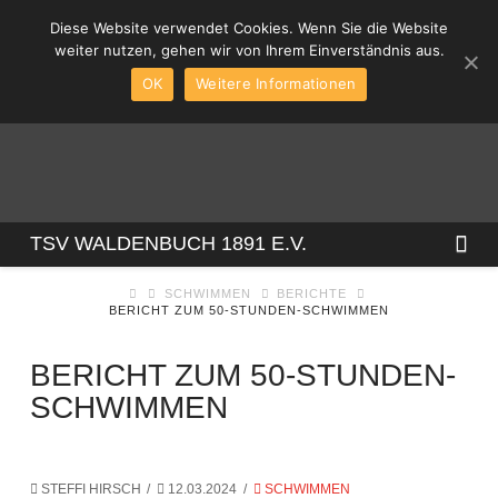
Diese Website verwendet Cookies. Wenn Sie die Website
weiter nutzen, gehen wir von Ihrem Einverständnis aus.
OK
Weitere Informationen
TSV
Na
TSV WALDENBUCH 1891 E.V.
SCHWIMMEN
BERICHTE
WALDENBUCH
BERICHT ZUM 50-STUNDEN-SCHWIMMEN
1891
BERICHT ZUM 50-STUNDEN-
SCHWIMMEN
E.V.
STEFFI HIRSCH
12.03.2024
SCHWIMMEN