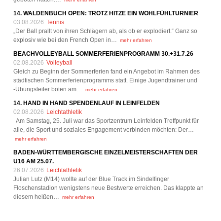
14. WALDENBUCH OPEN: TROTZ HITZE EIN WOHLFÜHLTURNIER
03.08.2026
Tennis
„Der Ball prallt von ihren Schlägern ab, als ob er explodiert.“ Ganz so
explosiv wie bei den French Open in…
mehr erfahren
BEACHVOLLEYBALL SOMMERFERIENPROGRAMM 30.+31.7.26
02.08.2026
Volleyball
Gleich zu Beginn der Sommerferien fand ein Angebot im Rahmen des
städtischen Sommerferienprogramms statt. Einige Jugendtrainer und
-Übungsleiter boten am…
mehr erfahren
14. HAND IN HAND SPENDENLAUF IN LEINFELDEN
02.08.2026
Leichtathletik
Am Samstag, 25. Juli war das Sportzentrum Leinfelden Treffpunkt für
alle, die Sport und soziales Engagement verbinden möchten: Der…
mehr erfahren
BADEN-WÜRTTEMBERGISCHE EINZELMEISTERSCHAFTEN DER
U16 AM 25.07.
26.07.2026
Leichtathletik
Julian Lutz (M14) wollte auf der Blue Track im Sindelfinger
Floschenstadion wenigstens neue Bestwerte erreichen. Das klappte an
diesem heißen…
mehr erfahren